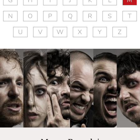
G
H
I
J
K
L
M
N
O
P
Q
R
S
T
U
V
W
X
Y
Z