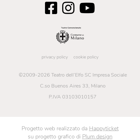
privacy policy
cookie policy
©2009-2026 Teatro dell’Elfo SC Impresa Sociale
C.so Buenos Aires 33, Milano
P.IVA 03103010157
Progetto web realizzato da
Happyticket
su progetto grafico di
Plum design