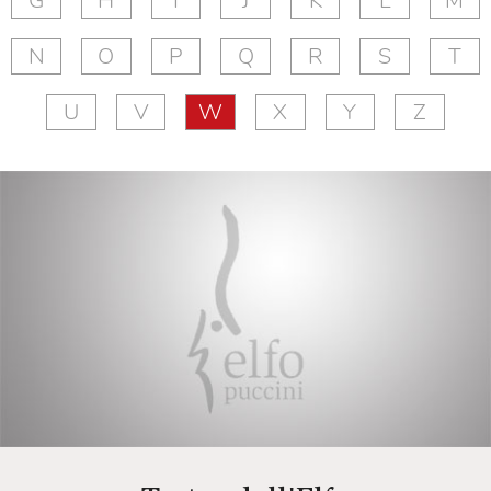
G
H
I
J
K
L
M
N
O
P
Q
R
S
T
U
V
W
X
Y
Z