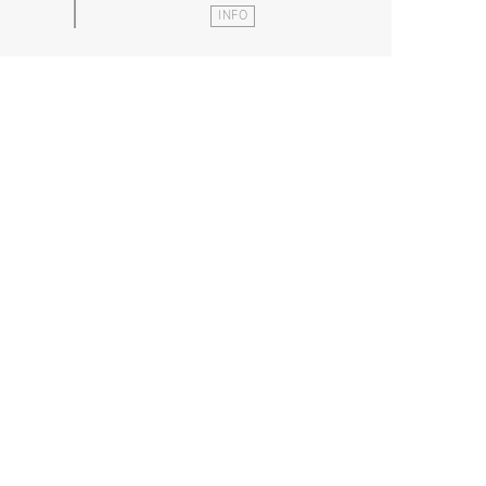
A BAUSCH
SALA SHAKESPEARE
GIUGNO 2024
VENERDÌ 7 GIUGNO 2024 ORE 20:3
INFO
INFO