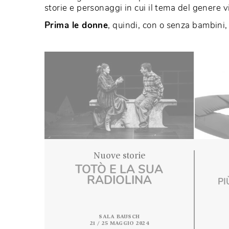
culturali, discriminazioni, modelli e par
E noi vogliamo dare un piccolo contribu
storie e personaggi in cui il tema del ge
Prima le donne
, quindi, con o senza bam
Nuove storie
TOTÒ E LA SUA
RADIOLINA