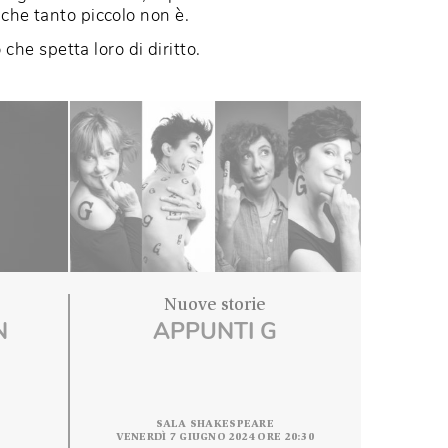
e persone per quello che sono e vogliono essere.
lla drammaturgia al femminile, capace di raccontar
r l’umanità, che tanto piccolo non è.
alcoscenico che spetta loro di diritto.
e storie
Nuove storie
NCA VAN
APPUNTI G
OGH