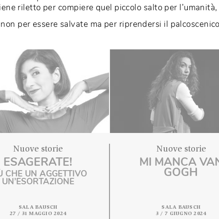
adigmi, andare oltre i generi e iniziare a guardare l
to dedicando la prossima edizione di Nuove storie a
nere viene riletto per compiere quel piccolo salto pe
bini, non per essere salvate ma per riprendersi il p
Nuove storie
Nuov
ESAGERATE!
MI MA
G
PIÙ CHE UN AGGETTIVO