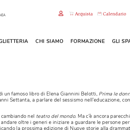
Acquista
TEMPORANEA
BIGLIETTERIA
CHI SIAMO
FORMAZION
24
itolo di un famoso libro di Elena Giannini Belotti,
Pr
à negli anni Settanta, a parlare del sessismo nell’ed
osa sta cambiando nel
teatro del mondo
. Ma c’è anc