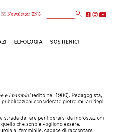
Calendario
Newsletter
ENG
E
GLI SPAZI
ELFOLOGIA
SOSTIENICI
ima le donne e i bambini
(edito nel 1980). Pedagog
ucazione, con pubblicazioni considerate pietre miliari
ora parecchia strada da fare per liberarsi da incrost