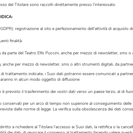
l trattamento è
Teatro dell’Elfo SC Impresa Sociale, C.so Buenos 
il
privacy@elfo.org
 in possesso del Titolare sono raccolti direttamente presso l’intere
E GIURIDICA:
lett. B) GDPR): registrazione al sito e perfezionamento dell’attività
le seguenti finalità:
rketing da parte del Teatro Elfo Puccini, anche per mezzo di newslet
rketing, anche per mezzo di newsletter, sms o altri strumenti digit
alle finalità di trattamento indicate, i Suoi dati potranno essere co
ati non saranno in alcun modo oggetto di diffusione.
RZI
: non è previsto il trasferimento dei vostri dati verso un paese 
i verranno conservati per un arco di tempo non superiore al consegui