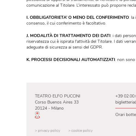
della conservazione
”, art.5, GDPR) o in base alle sca
viene effettuata periodicamente.
H. DIRITTI DELL'INTERESSATO
: l’interessato ha 
possibilità di opporsi al trattamento, di richiedere l
comunicazione al Titolare. L‘interessato può propor
I. OBBLIGATORIETA’ O MENO DEL CONFERIME
consenso, il cui conferimento è facoltativo.
J. MODALITÀ DI TRATTAMENTO DEI DATI
: i da
riservatezza cui è ispirata l'attività del Titolare. I
adeguate di sicurezza ai sensi del GDPR.
K. PROCESSI DECISIONALI AUTOMATIZZATI
: no