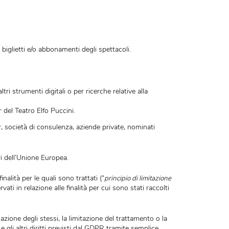
Aires, 33 - 20124 Milano (MI), Partita IVA 03103010157
, contat
ssato.
 di acquisto di biglietti e/o abbonamenti degli spettacoli.
ter, sms o altri strumenti digitali o per ricerche relative alla
ali, da partner del Teatro Elfo Puccini.
municati a partner, società di consulenza, aziende private, nominati
terzo, al di fuori dell’Unione Europea.
mento delle finalità per le quali sono trattati (“
principio di limitaz