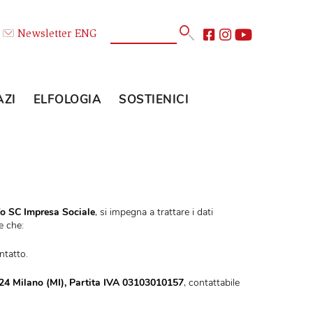
Calendario
Newsletter
ENG
E
GLI SPAZI
ELFOLOGIA
SOSTIENICI
e
Teatro dell’Elfo SC Impresa Sociale
,
si impegna a trattare i dati
 informa l’Utente che:
nagrafici e di contatto.