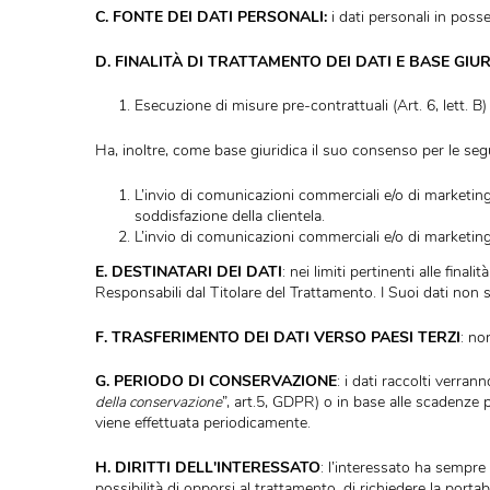
B. TITOLARE DEL TRATTAMENTO:
il titolare de
telefonicamente allo
02.00660642 o
all’indirizzo ma
C. FONTE DEI DATI PERSONALI:
i dati personali
D. FINALITÀ DI TRATTAMENTO DEI DATI E BAS
Esecuzione di misure pre-contrattuali (Art. 6, 
Ha, inoltre, come base giuridica il suo consenso per 
L’invio di comunicazioni commerciali e/o di ma
soddisfazione della clientela.
L’invio di comunicazioni commerciali e/o di ma
E. DESTINATARI DEI DATI
: nei limiti pertinenti 
Responsabili dal Titolare del Trattamento. I Suoi d
F. TRASFERIMENTO DEI DATI VERSO PAESI TE
G. PERIODO DI CONSERVAZIONE
: i dati raccolt