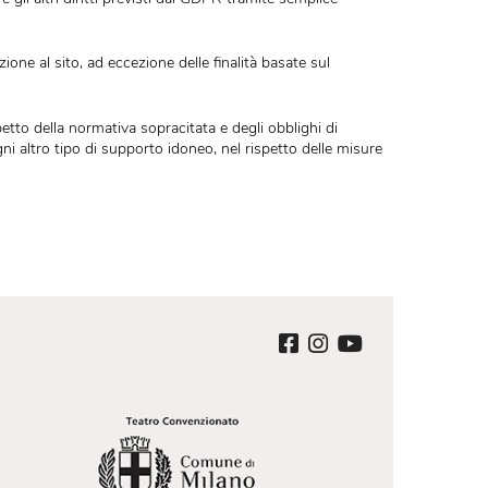
ei dati conservati in relazione alle finalità per cui sono stati racco
ifica o la cancellazione degli stessi, la limitazione del trattamento o
 valere questi e gli altri diritti previsti dal GDPR tramite semplice
i della registrazione al sito, ad eccezione delle finalità basate sul
tamento nel rispetto della normativa sopracitata e degli obblighi di
cartacei sia su ogni altro tipo di supporto idoneo, nel rispetto delle