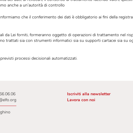
denze previste dalle norme di legge. La verifica sulla obsolescenza d
sempre diritto a richiedere al Titolare l’accesso ai Suoi dati, la rett
a portabilità dei dati, di revocare il consenso al trattamento facendo
re reclamo anche a un’autorità di controllo
NTO
: la informiamo che il conferimento dei dati è obbligatorio ai fin
ti personali da Lei forniti, formeranno oggetto di operazioni di trat
 dati verranno trattati sia con strumenti informatici sia su supporti 
n sono previsti processi decisionali automatizzati.