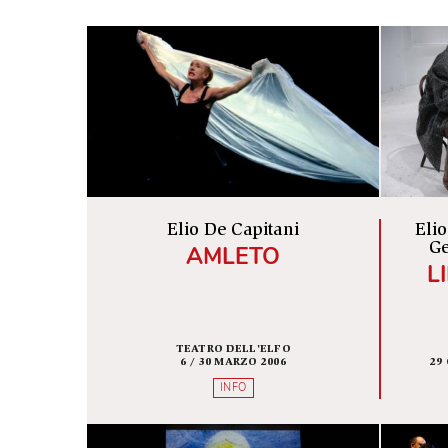
*
A
B
C
D
E
F
G
Elio De Capitani
AMLETO
TEATRO DELL'ELFO