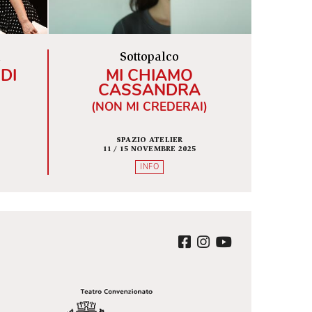
INFO
INFO
tani/Crippa
Sottopalco
A LUCE DI
MI CHIAMO
RUDA
CASSANDRA
(NON MI CREDERAI)
HAKESPEARE
SPAZIO ATELIER
 5 GIUGNO 2025
11 / 15 NOVEMBRE 2025