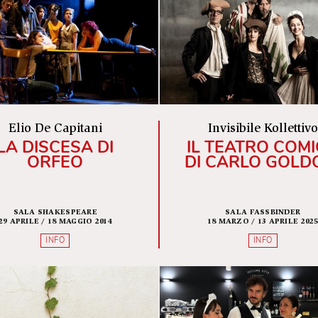
29 OTTOBRE / 21 NOVEMBRE 2018
14 FEBBRAIO 
INFO
Elio De Capitani
Invisibi
LA DISCESA DI
IL TEAT
ORFEO
DI CARL
SALA SHAKESPEARE
SALA 
29 APRILE / 18 MAGGIO 2014
18 MARZO /