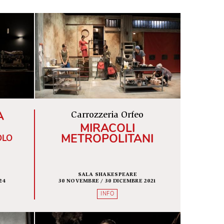
R
S
T
U
V
W
X
Y
Z
NU DELLA
Carrozzeria Orfeo
ESIA
MIRACOLI
METROPOLITANI
 SPETTACOLO
ISTROT
SALA SHAKESPEARE