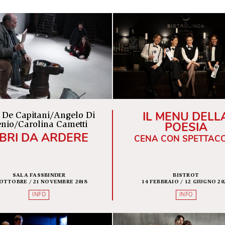
H
I
J
K
L
M
N
O
P
Q
IL ME
Elio De Capitani/Angelo Di
PO
Genio/Carolina Cametti
LIBRI DA ARDERE
CENA CON
SALA FASSBINDER
B