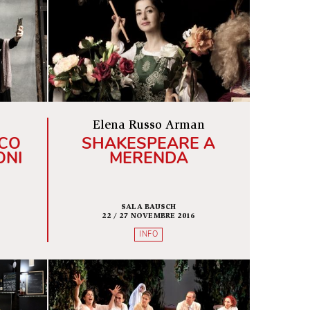
/ 12 GIUGNO 2024
30 NOVEMBRE / 30 DICEMBRE 2021
INFO
INFO
le Kollettivo
Elena Russo Arman
RO COMICO
SHAKESPEARE A
O GOLDONI
MERENDA
FASSBINDER
SALA BAUSCH
 13 APRILE 2025
22 / 27 NOVEMBRE 2016